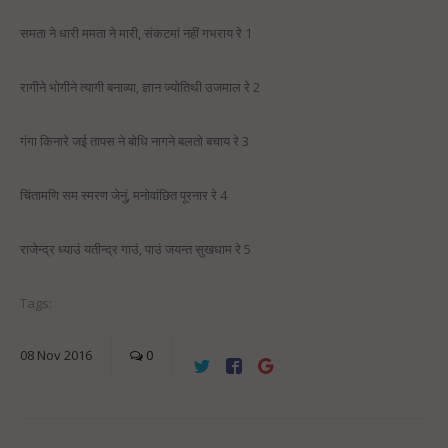
समता ने धारी ममता ने मारी, संकटमां नहीं गभराय रे 1
रागीने भाेगीने त्यागी बनाव्या, ज्ञान ज्याेतिथी उजमाल रे 2
गंगा किनारे जई तापस ने बाेधि नागने बलताे बचाय रे 3
चिंतामणि सम स्मरण जेनुं, मनाेवांछित पूरनार रे 4
राजेन्द्र ध्याउं यतीन्द्र गाउं, पाउं जयन्त सुखधाम रे 5
Tags:
08
Nov
2016
0