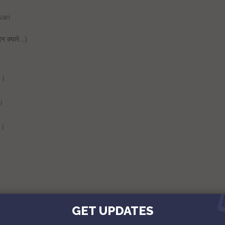
van
दिन क्यारे…)
।।
।।
।।
6।।
GET UPDATES