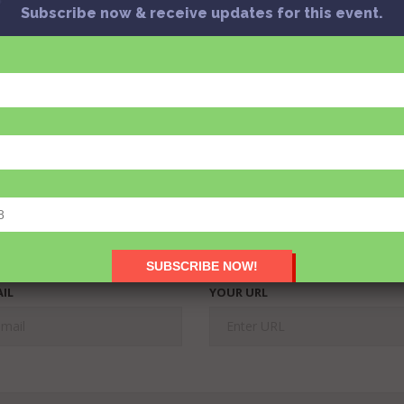
Subscribe now & receive updates for this event.
8।।
IL
YOUR URL