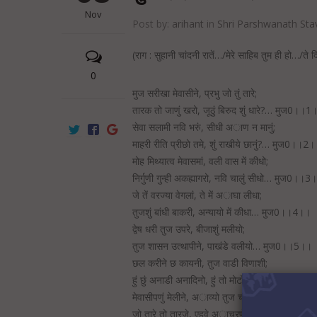
Nov
Post by:
arihant
in
Shri Parshwanath Sta
(राग : सुहानी चांदनी रातें…/मेरे साहिब तुम ही हो…/ते 
0
मुज सरीखा मेवासीने, प्रभु जो तुं तारे;
तारक तो जाणुं खरो, जूठुं बिरुद शुं धारे?… मुज0।।1
सेवा सलामी नवि भरुं, सीधी अाण न मानुं;
माहरी रीति प्रीछो तमे, शुं राखीये छानुं?… मुज0।।2
मोह मिथ्यात्व मेवासमां, वली वास में कीधो;
निर्गुणी गुन्ही अकह्यागरो, नवि चालुं सीधो… मुज0।।3
जे तें वरज्या वेगलां, ते में अाघा लीधा;
तुजशुं बांधी बाकरी, अन्यायो में कीधा… मुज0।।4।।
द्वेष धरी तुज उपरे, बीजाशुं मलीयो;
तुज शासन उत्थापीने, पाखंडे वलीयो… मुज0।।5।।
छल करीने छ कायनी, तुज वाडी विणाशी;
हुं छुं अनाडी अनादिनो, हुं तो मोटो मेवासी… मुज0।।
मेवासीपणुं मेलीने, अाव्यो तुज चरणे;
जो तारे तो तारजे, एहवे अाचरणे… मुज0।।7।।