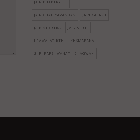
JAIN BHAKTIGEET
JAIN CHAITYAVANDAN
JAIN KALASH
JAIN STROTRA
JAIN STUTI
JIRAWALATIRTH
KHSMAPANA
SHRI PARSHWANATH BHAGWAN