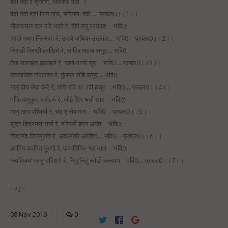
वंदो वंदो रे सुजाण, भवियण! वंदो…!
वंदो वंदो श्री जिन पास, भवियण! वंदो…! प्रबल0।।1।।
नीलकमल दल परि भलो रे, दीपे तनु परकाश… भवि0;
हरखे नयण निरखतां रे, उपजे अधिक उल्लास… भवि0… प्रबल0।।2।।
निरखी निरखी हरखिये रे, साहिब सहज सनूर… भवि0;
तेज जलाहल झलहले रे, जाणे उग्यो सूर… भवि0… प्रबल0।।3।।
रत्नजडित विराजता रे, कुंडल सोहे सनूर… भवि0;
मानुं दोय सेवा करे रे, शशि रवि अावी हजूर… भवि0… प्रबल0।।4।।
मणिमयमुकुट मनोहरुं रे, सोहे शिर धर्यो सार… भवि0;
मानुं तारा परिवर्यो रे, चंद ए सेवागार… भवि0… प्रबल0।।5।।
सुंदर शिवरमणी वर्यो रे, परिवर्यो ज्ञान अनंत… भवि0;
चिदानंद जिनमूरति रे, अकलंकी अरहिंत… भवि0… प्रबल0।।6।।
कामित कामित पूरणो रे, पाप-तिमिर-भर भाण… भवि0;
‘नयविजय’ प्रभु दरिशणे रे, नितु नितु कोडी कल्याण…भवि0… प्रबल0।।7।।
Tags:
08
Nov
2016
0