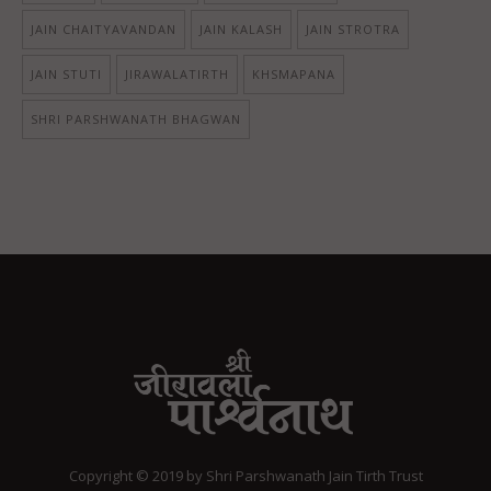
JAIN CHAITYAVANDAN
JAIN KALASH
JAIN STROTRA
JAIN STUTI
JIRAWALATIRTH
KHSMAPANA
SHRI PARSHWANATH BHAGWAN
Copyright © 2019 by Shri Parshwanath Jain Tirth Trust