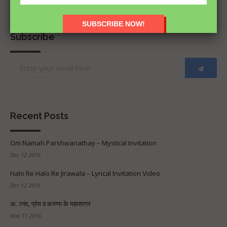
Subscribe
Recent Posts
Om Namah Parshwanathay – Mystical Invitation
Dec 12 2016
Halo Re Halo Re Jirawala – Lyrical Invitation Video
Dec 12 2016
अानंद, प्रेम व करुणा के महासागर
Nov 11 2016