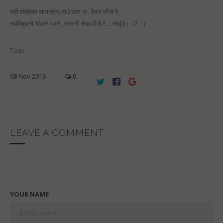
श्री शंखेश्वर वामानंदन, वा0 उभा अोलग कीजे रे;
रुपविबुधनो ‘मोहन’ पभणे, चरणनी सेवा दीजे रे… सांई0।।7।।
Tags:
08
Nov
2016
0
LEAVE A COMMENT
YOUR NAME