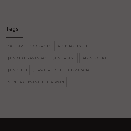
Tags
10 BHAV
BIOGRAPHY
JAIN BHAKTIGEET
JAIN CHAITYAVANDAN
JAIN KALASH
JAIN STROTRA
JAIN STUTI
JIRAWALATIRTH
KHSMAPANA
SHRI PARSHWANATH BHAGWAN