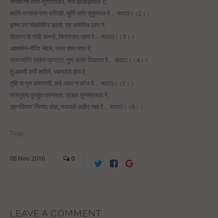
सप्तफणी-मणि-मुगटमंडित, तेज झाकझमाल रे;
कांति मरकत-रत्न सरिखी, मूर्ति अति सुकुमाल रे… सदा0।।2।।
कृष्ण पण मोहतिमिर हठावे, एह अचरिज ठाण रे;
वीतराग छे तोहि जननो, चित्तरंजन जाण रे… सदा0।।3।।
अश्वसेन-नरिंद नंदन, जास वामा मात रे;
परमज्योति स्वरुप प्रगटत, गुण अनंत विख्यात रे… सदा0।।4।।
तुं अवर्णी वर्णी सविने, ध्यानभेदे होय रे;
तुंहि ज गुण धामरामी, लहे अवर न कोय रे… सदा0।।5।।
परमपुरुष पुरुहुंत प्रणमता, प्रबल पुण्यप्रभाव रे;
‘ज्ञानविमल’ जिणंद सेवा, भवजले लहीए नाव रे… सदा0।।6।।
Tags:
08
Nov
2016
0
LEAVE A COMMENT