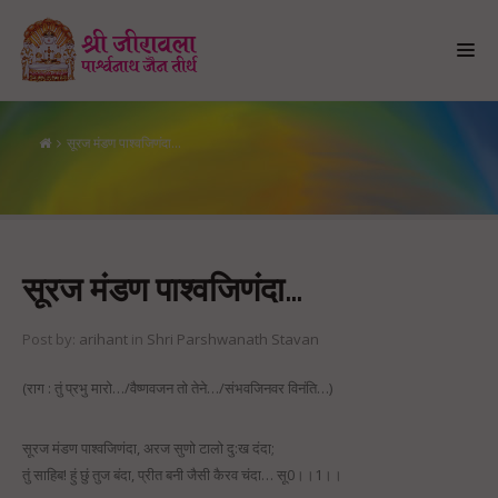
सूरज मंडण पाश्वजिणंदा…
सूरज मंडण पाश्वजिणंदा…
सूरज मंडण पाश्वजिणंदा…
Post by:
arihant
in
Shri Parshwanath Stavan
(राग : तुं प्रभु मारो…/वैष्णवजन तो तेने…/संभवजिनवर विनंति…)
सूरज मंडण पाश्वजिणंदा, अरज सुणो टालो दु:ख दंदा;
तुं साहिब! हुं छुं तुज बंदा, प्रीत बनी जैसी कैरव चंदा… सू0।।1।।