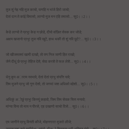
तुज शुं नेह नहि मुज काचो, घणहि न भांजे हिरो जाचो;
देतां दान ते कांई विमासो, लाग्यो मुज मन एहि तमासो… सू0।।2।।
केडे लाग्यो ते प्रभु! केड न छोडे, दीयो वांछित सेवक कर जोडे;
अक्षय खजानो प्रभु! तुज नवि खूटे, हाथ थकी तो शुं नवि छूटे?… सू0।।3।।
जो खीजमतमां खामी दाखो, तो पण निज जाणी हित राखो;
जेने दीधुं छे प्रभु! तेहिज देशे, सेवा करशे ते फल लेशे… सू0।।4।।
धेनु कूप अाराम स्वभावे, देतां देतां प्रभु संपत्ति पावे;
तिम मुजने प्रभु जो गुण देशो, तो जगमां जश अधिको वहेशो… सू0।।5।।
अधिकुं अोछुं प्रभु! किस्यूं कहावो, जिम तिम सेवक चित्त मनावो;
मांग्या विना तो माय न पीरसे, एह उखाणो साचो दिसे… सू0।।6।।
एम जाणीने प्रभु विनंती कीजे, मोहनगारा! मुजरो लीजे;
‘वायकजश’ कहे खमीयेअासंगो, दीअो शिवसुख धरी अविहड रंगो… सू0।।7।।